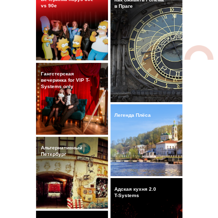
vs 90е
в Праге
Гангстерская
вечеринка for VIP T-
Systems only
Легенда Плёса
Кейс
Альтернативный
Петербург
Адская кухня 2.0
T-Systems