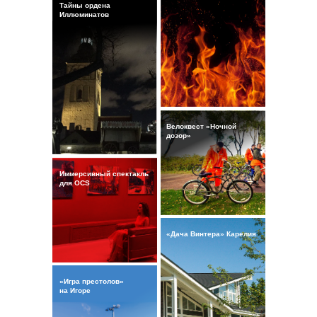
Тайны ордена
Иллюминатов
Велоквест «Ночной
дозор»
Иммерсивный спектакль
для OCS
«Дача Винтера» Карелия
«Игра престолов»
на Игоре