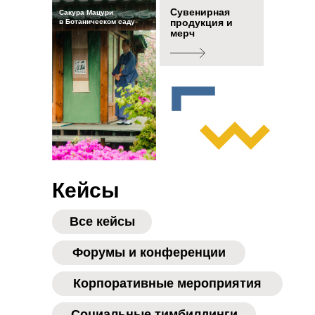
Сувенирная
Сакура Мацури
йс
продукция и
в Ботаническом саду
мерч
К
Кейсы
Все кейсы
Форумы и конференции
Корпоративные мероприятия
Социальные тимбилдинги