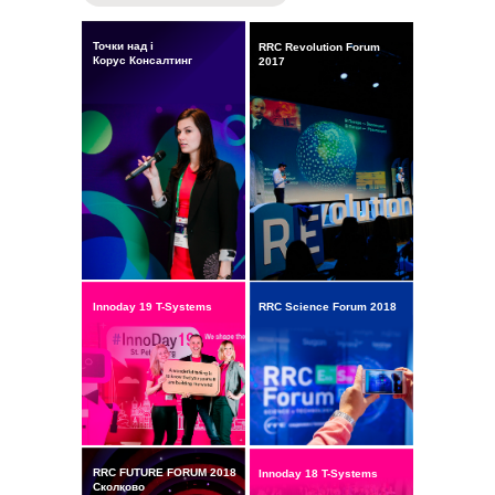
Точки над i
RRC Revolution Forum
Корус Консалтинг
2017
Innoday 19 T-Systems
RRC Science Forum 2018
RRC FUTURE FORUM 2018
Innoday 18 T-Systems
Сколково