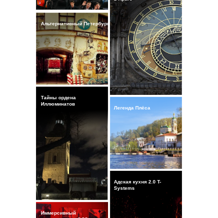
Альтернативный Петербург
Тайны ордена
Иллюминатов
Легенда Плёса
Адская кухня 2.0 T-
Systems
Иммерсивный