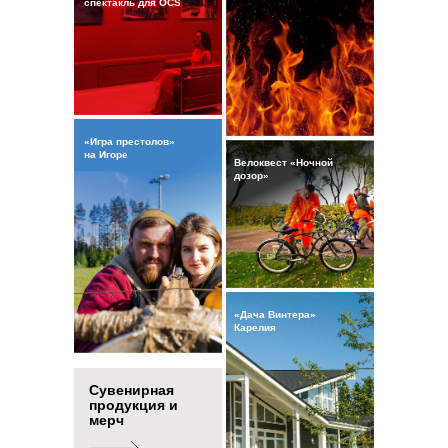
спектакль для OCS
«Игра престолов»
на Игоре
Велоквест «Ночной
дозор»
«Дача Винтера»
Карелия
Сувенирная
продукция и
мерч