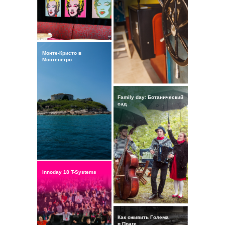
Монте-Кристо в
Монтенегро
Family day: Ботанический
сад
Innoday 18 T-Systems
Как оживить Голема
в Праге