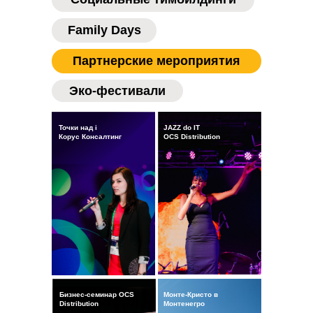
Family Days
Партнерские мероприятия
Эко-фестивали
Точки над i
JAZZ do IT
Корус Консалтинг
OCS Distribution
Бизнес-семинар OCS
Монте-Кристо в
Distribution
Монтенегро