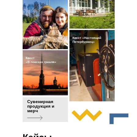
Квест «Настоящий
Петербуржец»
Квест
«В поисках грааля»
Сувенирная
продукция и
мерч