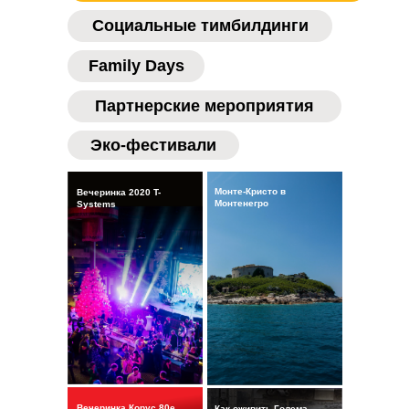
Социальные тимбилдинги
Family Days
Партнерские мероприятия
Эко-фестивали
Монте-Кристо в
Вечеринка 2020 T-
Монтенегро
Systems
Вечеринка Корус 80е
Как оживить Голема