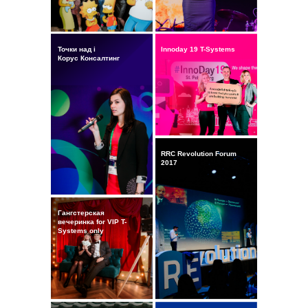
Точки над i
Innoday 19 T-Systems
Корус Консалтинг
RRC Revolution Forum
2017
Гангстерская
вечеринка for VIP T-
Systems only