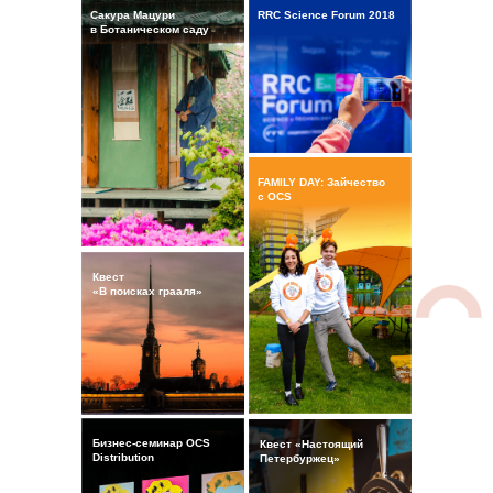
Сакура Мацури
RRC Science Forum 2018
в Ботаническом саду
FAMILY DAY: Зайчество
с OCS
Квест
«В поисках грааля»
Бизнес-семинар OCS
Квест «Настоящий
Distribution
Петербуржец»