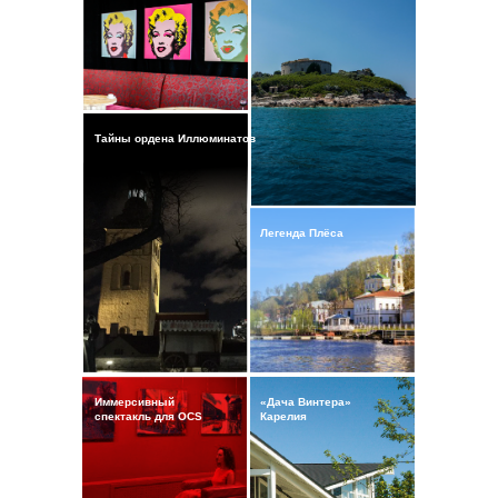
Тайны ордена Иллюминатов
Легенда Плёса
Иммерсивный
«Дача Винтера»
спектакль для OCS
Карелия