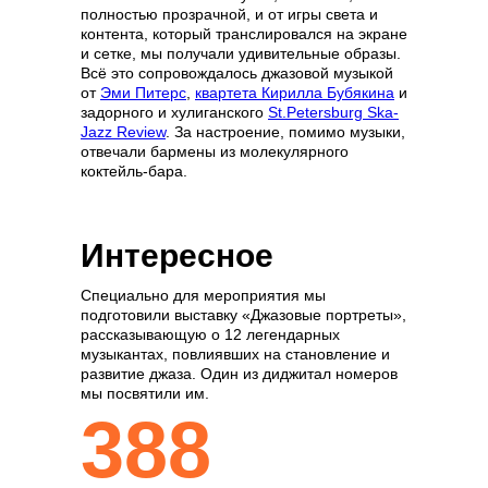
полностью прозрачной, и от игры света и
контента, который транслировался на экране
и сетке, мы получали удивительные образы.
Всё это сопровождалось джазовой музыкой
от
Эми Питерс
,
квартета Кирилла Бубякина
и
задорного и хулиганского
St.Petersburg Ska-
Jazz Review
. За настроение, помимо музыки,
отвечали бармены из молекулярного
коктейль-бара.
Интересное
Специально для мероприятия мы
подготовили выставку «Джазовые портреты»,
рассказывающую о 12 легендарных
музыкантах, повлиявших на становление и
развитие джаза. Один из диджитал номеров
мы посвятили им.
388