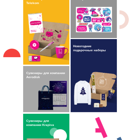
Telekom
Новогодние
подарочные наборы
Сувениры для компании
Aerodisk
Сувениры для
Кейс
компании Krapiva