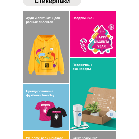
Cтикерпаки
Худи и свитшоты для
Подарки 2021
разных проектов
Подарочные
эко-наборы
Брендированные
футболки InnoDay
Welcome pack Deutsche
Cтикерпаки 2021