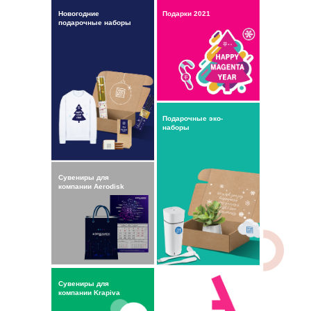
Новогодние
Подарки 2021
подарочные наборы
Подарочные эко-
наборы
Сувениры для
компании Aerodisk
Сувениры для
Кейс
компании Krapiva