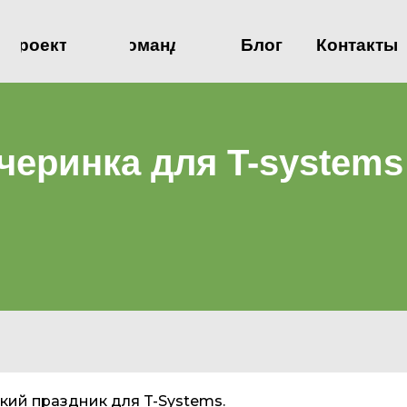
Проекты
Команда
Блог
Контакты
черинка для T-systems
кий праздник для T-Systems.