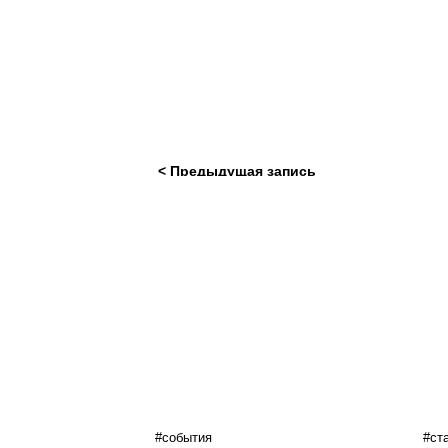
< Предыдущая запись
#события
#ст