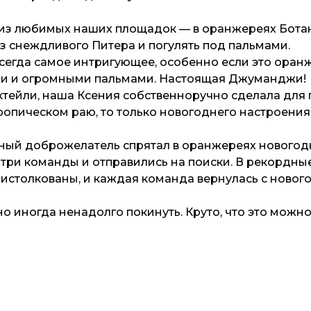
з любимых наших площадок — в оранжереях Ботани
из снеждливого Питера и погулять под пальмами.
сегда самое интригующее, особенно если это оран
и и огромными пальмами. Настоящая Джуманджи!
тейли, наша Ксения собственноручно сделала для г
 тропическом раю, то только новогоднего настроения
ный доброжелатель спрятал в оранжереях новогодн
а три команды и отправились на поиски. В рекордн
 истолкованы, и каждая команда вернулась с новог
 иногда ненадолго покинуть. Круто, что это можно