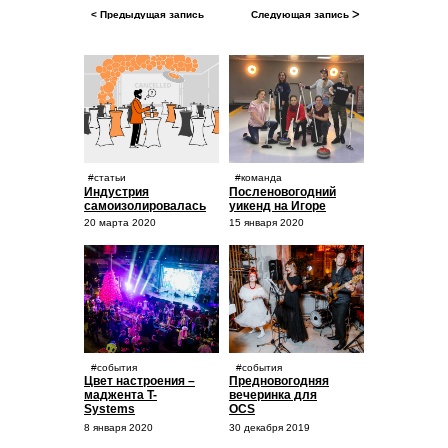
< Предыдущая запись
Следующая запись ᐳ
#статьи
#команда
Индустрия
Посленовогодний
самоизолировалась
уикенд на Игоре
20 марта 2020
15 января 2020
#события
#события
Цвет настроения –
Предновогодняя
маджента T-
вечеринка для
Systems
OCS
8 января 2020
30 декабря 2019