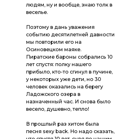
людям, ну и вообще, знаю толк в
веселье.
Поэтому в дань уважения
событию десятилетней давности
мы повторили его на
Осиновецком маяке.
Пиратские бароны собрались 10
лет спустя: полку нашего
прибыло, кто-то сгинул в пучине,
у некоторых уже дети, но 30
человек оказались на берегу
Ладожского озера в
назначенный час. И снова было
весело, душевно, тепло!
В прошлый раз хитом была
песня sexy back. Но надо сказать,
что спустя 10 лет, судя по нашим