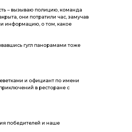
сть – вызываю полицию, команда
крыта, они потратили час, замучав
ли информацию, о том, какое
овавшись гугл панорамами тоже
реветками и официант по имени
приключений в ресторане с
ния победителей и наше