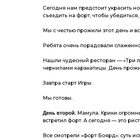
Сегодня нам предстоит украсить ном
съездить на форт, чтобы убедиться, 
Мы с честью прожили этот день и вс
Ребята очень порадовали слаженнос
Нашли чудесный ресторан — «Три л
чернилами каракатицы. День прожи
Завтра старт Игры.
Мы готовы.
Мамула. Крики огромны
День второй.
встретил форт. А сегодня — это ри
Все смотрели «форт Боярд»: суть исп