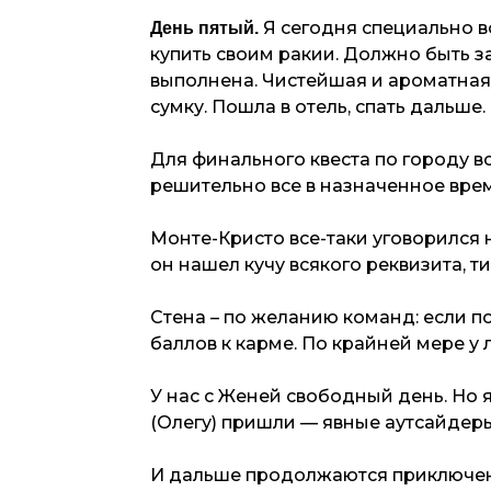
Я сегодня специально вс
День пятый.
купить своим ракии. Должно быть з
выполнена. Чистейшая и ароматная
сумку. Пошла в отель, спать дальше.
Для финального квеста по городу 
решительно все в назначенное врем
Монте-Кристо все-таки уговорился н
он нашел кучу всякого реквизита, 
Стена – по желанию команд: если п
баллов к карме. По крайней мере у 
У нас с Женей свободный день. Но 
(Олегу) пришли — явные аутсайдеры 
И дальше продолжаются приключен