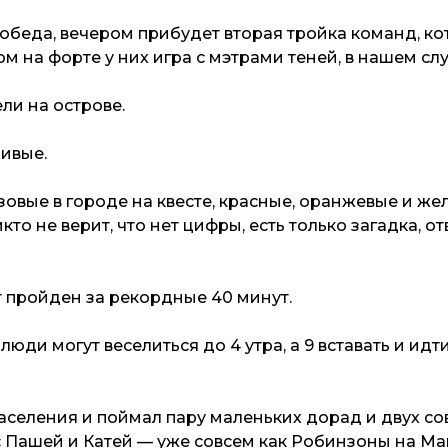
обеда, вечером прибудет вторая тройка команд, ко
м на форте у них игра с мэтрами теней, в нашем с
ли на острове.
ливые.
овые в городе на квесте, красные, оранжевые и же
то не верит, что нет цифры, есть только загадка, о
 пройден за рекордные 40 минут.
 люди могут веселиться до 4 утра, а 9 вставать и идт
аселения и поймал пару маленьких дорад и двух со
с Пашей и Катей — уже совсем как Робинзоны на Ма