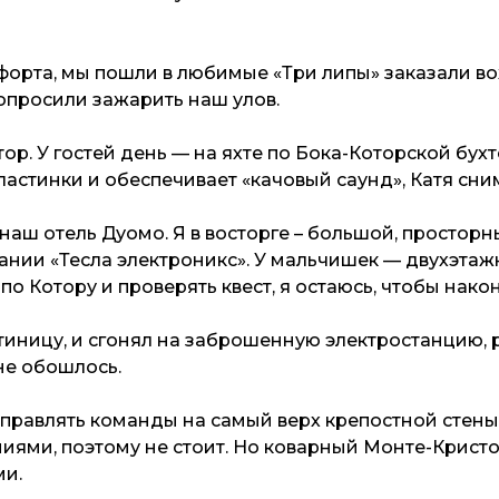
 форта, мы пошли в любимые «Три липы» заказали в
опросили зажарить наш улов.
р. У гостей день — на яхте по Бока-Которской бухте
пластинки и обеспечивает «качовый саунд», Катя сни
наш отель Дуомо. Я в восторге – большой, простор
нии «Тесла электроникс». У мальчишек — двухэтаж
по Котору и проверять квест, я остаюсь, чтобы нако
ницу, и сгонял на заброшенную электростанцию, р
не обошлось.
правлять команды на самый верх крепостной стены. 
ми, поэтому не стоит. Но коварный Монте-Кристо (
ми.