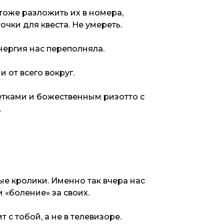
 тоже разложить их в номера,
очки для квеста. Не умереть.
энергия нас переполняла.
от всего вокруг.
тками и божественным ризотто с
.
ые кролики. Именно так вчера нас
 «боление» за своих.
 с тобой, а не в телевизоре.