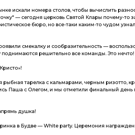
ынке искали номера столов, чтобы вычислить разно
чку" — сегодня церковь Святой Клары почему-то за
истическое бюро, но все-таки каким-то чудом узна
проявили смекалку и сообразительность — воспольз
у поднимаются решительно все команды. Это нечто!
Кристо»!
я рыбная тарелка с кальмарами, черным ризотто, к
ись Паша с Олегом, и мы отметили финальный день 
 впрямь душка!
инка в Будве — White party. Церемония награжде