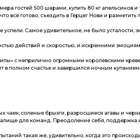
ера гостей 500 шарами, купить 80 кг апельсинов и
что все готово, съездить в Герцег Нови и разметить т
е успели. Самое удивительное, не было усталости, 
тью действий и скоростью, и искренними эмоциями 
ипы» с неприлично огромными королевскими креве
т в полном счастье и завершился ночным купанием
х чаек, соленые брызги, разросшиеся агавы и черн
сталище для команд. Преодоление себя, поддержка и
ытаний такая же, удивительно, когда это происходит