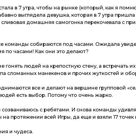
тала в 7 утра, чтобы на рынке (который, как я помн
абавно выглядела девушка, которая в 7 утра пришла
 сливовая домашняя самогонка перекочевала с при
все команды собираются под часами. Ожидала увид
я по часами! Как они это делают?
е гонять людей на крепостную стену, а встречать и
типа сломанных манекенов и прочих жуткостей и обо
однимаются все и делают на вершине групповой «с
людей есть выбор. Потому что очень жарко.
я созваниваюсь с ребятами. И снова команды удивл
на протяжении всей Игры, да еще и взяли 17 точек 
ия и чудеса.