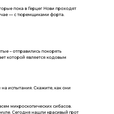
торые пока в Герцег Нови проходят
лучае — с тюремщиками форта.
лтые – отправились покорять
твет которой является кодовым
и на испытания. Скажите, как они
всем микроскопических сибасов.
муле. Сегодня нашли красивый грот