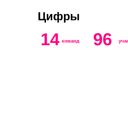
Цифры
14
96
команд
уча