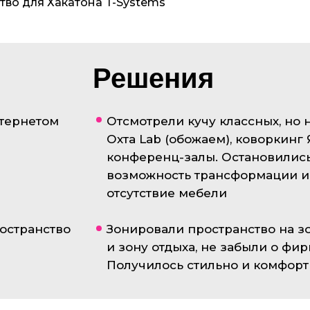
во для Хакатона T-Systems
Решения
нтернетом
Отсмотрели кучу классных, но 
Охта Lab (обожаем), коворкинг
конференц-залы. Остановились 
возможность трансформации и
отсутствие мебели
остранство
Зонировали пространство на зо
и зону отдыха, не забыли о фи
Получилось стильно и комфорт