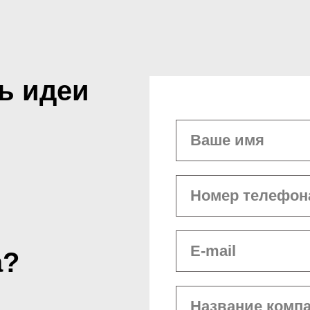
ь идеи
а?