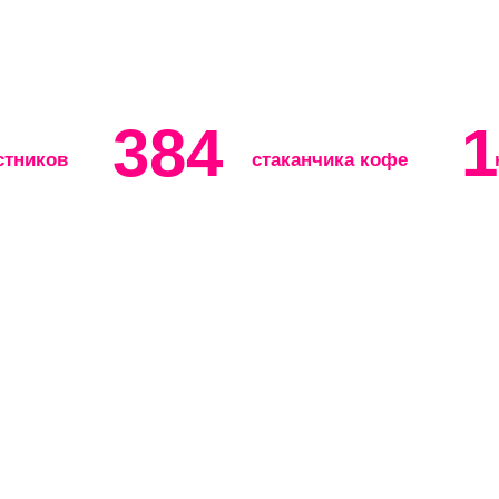
384
1
стников
стаканчика кофе