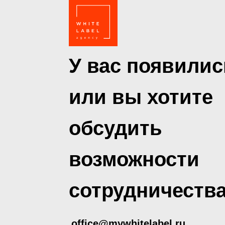
У вас появилис
или вы хотите
обсудить
возможности
сотрудничеств
office@mywhitelabel.ru